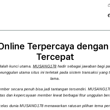
Open
media
9
in
modal
Online Terpercaya dengan
Tercepat
dalah kunci utama.
MUSANG178
hadir sebagai jawaban bagi p
nggulan utama situs ini terletak pada sistem transaksi yang
lama.
ber secara penuh bisa jadi tantangan tersendiri. MUSANG178
itas dan kepercayaan member lewat berbagai fitur unggulan beri
kelas dunia MUSANG178 menawarkan ratusan pilihan tema perm