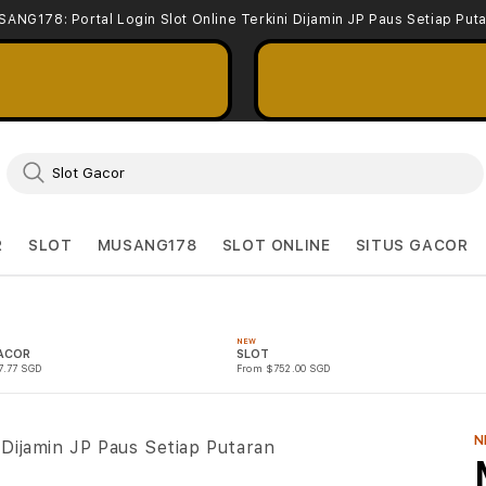
ANG178: Portal Login Slot Online Terkini Dijamin JP Paus Setiap Put
R
SLOT
MUSANG178
SLOT ONLINE
SITUS GACOR
NEW
ACOR
SLOT
7.77 SGD
From $752.00 SGD
N