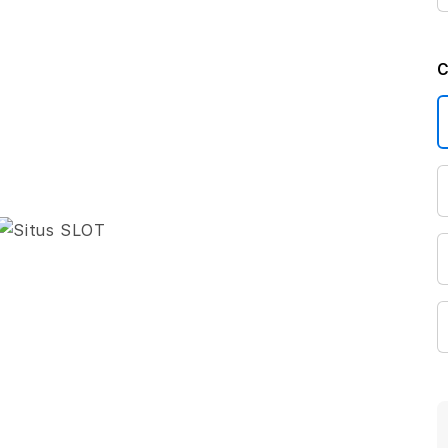
C
Open
media
3
in
modal