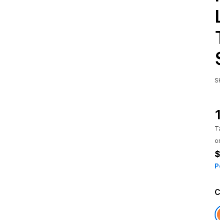
S
T
o
$
P
C