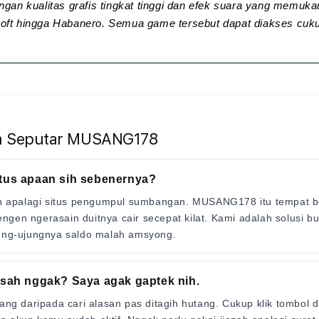
gan kualitas grafis tingkat tinggi dan efek suara yang memuka
 Soft hingga Habanero. Semua game tersebut dapat diakses cu
 Seputar MUSANG178
tus apaan sih sebenernya?
odoh apalagi situs pengumpul sumbangan. MUSANG178 itu tempat 
ngen ngerasain duitnya cair secepat kilat. Kami adalah solusi 
jung-ujungnya saldo malah amsyong.
usah nggak? Saya agak gaptek nih.
pang daripada cari alasan pas ditagih hutang. Cukup klik tombol da