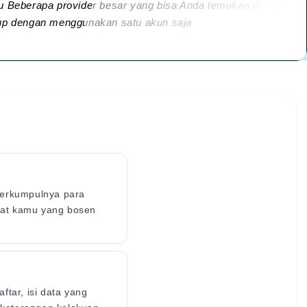
u Beberapa provider besar yang bisa Anda temukan di sini
kup dengan menggunakan satu akun saja
berkumpulnya para
buat kamu yang bosen
ftar, isi data yang