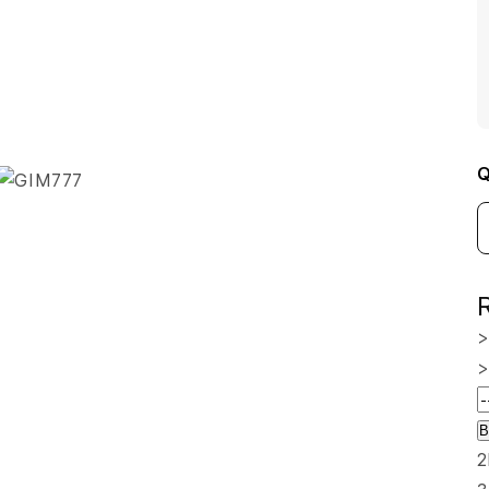
Q
Open
media
5
in
modal
>
>
B
2