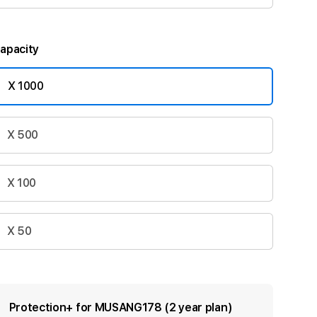
apacity
X 1000
X 500
X 100
X 50
Protection+ for MUSANG178 (2 year plan)