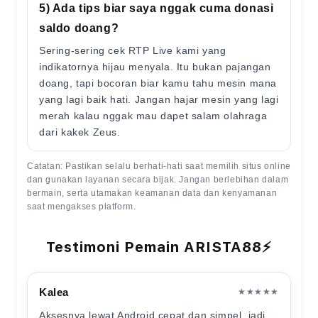
5) Ada tips biar saya nggak cuma donasi
saldo doang?
Sering-sering cek RTP Live kami yang
indikatornya hijau menyala. Itu bukan pajangan
doang, tapi bocoran biar kamu tahu mesin mana
yang lagi baik hati. Jangan hajar mesin yang lagi
merah kalau nggak mau dapet salam olahraga
dari kakek Zeus.
Catatan: Pastikan selalu berhati-hati saat memilih situs online
dan gunakan layanan secara bijak. Jangan berlebihan dalam
bermain, serta utamakan keamanan data dan kenyamanan
saat mengakses platform.
Testimoni Pemain ARISTA88⚡
Kalea
★★★★★
Aksesnya lewat Android cepat dan simpel, jadi