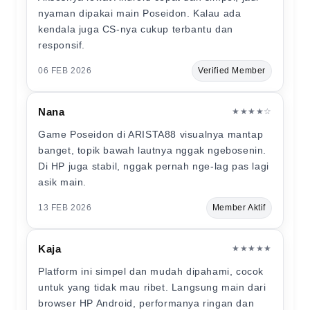
nyaman dipakai main Poseidon. Kalau ada
kendala juga CS-nya cukup terbantu dan
responsif.
06 FEB 2026
Verified Member
Nana
★★★★☆
Game Poseidon di ARISTA88 visualnya mantap
banget, topik bawah lautnya nggak ngebosenin.
Di HP juga stabil, nggak pernah nge-lag pas lagi
asik main.
13 FEB 2026
Member Aktif
Kaja
★★★★★
Platform ini simpel dan mudah dipahami, cocok
untuk yang tidak mau ribet. Langsung main dari
browser HP Android, performanya ringan dan