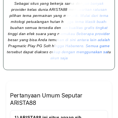
Sebagai situs yang bekerja sama dengan banyak
provider kelas dunia ARISTA88 menawarkan ratusan
pilihan tema permainan yang menarik. Mulai dari tema
mitologi petualangan hutan hingga tema klasik buah-
buahan semua tersedia dengan kualitas grafis tingkat
tinggi dan efek suara yang memukau Beberapa provider
besar yang bisa Anda temukan di sini antara lain adalah
Pragmatic Play PG Soft hingga Habanero. Semua game
tersebut dapat diakses cukup dengan menggunakan satu
akun saja
Pertanyaan Umum Seputar
ARISTA88
1) ARISTA88 ini situs apaan sih