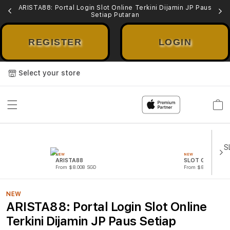
ARISTA88: Portal Login Slot Online Terkini Dijamin JP Paus
Setiap Putaran
REGISTER
LOGIN
Select your store
Cart
NEW
NEW
ARISTA88
SLOT GACOR
From $8.008 SGD
From $807.77 SGD
NEW
ARISTA88: Portal Login Slot Online
Terkini Dijamin JP Paus Setiap