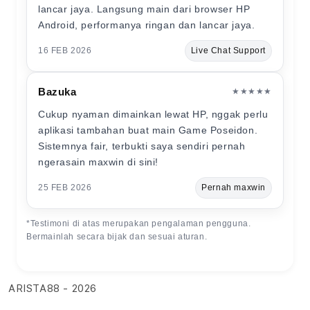
lancar jaya. Langsung main dari browser HP
Android, performanya ringan dan lancar jaya.
16 FEB 2026
Live Chat Support
Bazuka
★★★★★
Cukup nyaman dimainkan lewat HP, nggak perlu
aplikasi tambahan buat main Game Poseidon.
Sistemnya fair, terbukti saya sendiri pernah
ngerasain maxwin di sini!
25 FEB 2026
Pernah maxwin
*Testimoni di atas merupakan pengalaman pengguna.
Bermainlah secara bijak dan sesuai aturan.
ARISTA88 - 2026