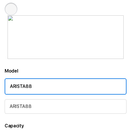
Model
ARISTA88
ARISTA88
Capacity