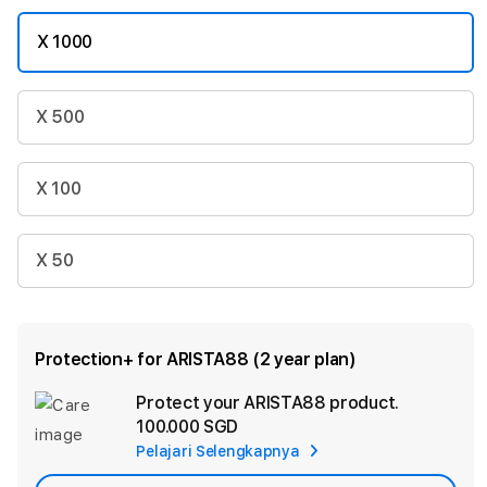
X 1000
X 500
X 100
X 50
Protection+ for ARISTA88 (2 year plan)
Protect your ARISTA88 product.
Ad
100.000 SGD
App
Pelajari Selengkapnya
Car